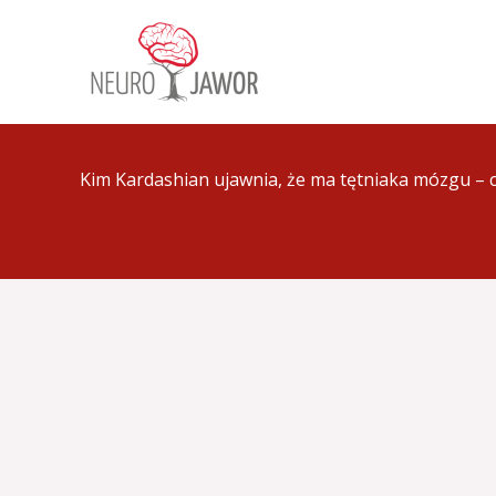
Przejdź
do
treści
Kim Kardashian ujawnia, że ma tętniaka mózgu – co