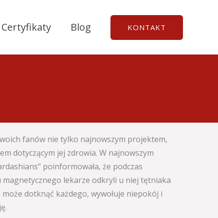
Certyfikaty
Blog
KONTAKT
swoich fanów nie tylko najnowszym projektem,
iem dotyczącym jej zdrowia. W najnowszym
ardashians” poinformowała, że podczas
magnetycznego lekarze odkryli u niej tętniaka
e może dotknąć każdego, wywołuje niepokój i
ę.