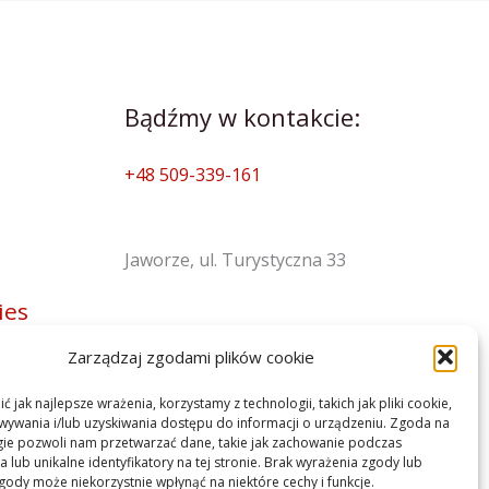
Bądźmy w kontakcie:
+48 509-339-161
Jaworze, ul. Turystyczna 33
ies
Godziny otwarcia:
Zarządzaj zgodami plików cookie
pon-pt: 8:00 - 20:00
 jak najlepsze wrażenia, korzystamy z technologii, takich jak pliki cookie,
ywania i/lub uzyskiwania dostępu do informacji o urządzeniu. Zgoda na
gie pozwoli nam przetwarzać dane, takie jak zachowanie podczas
 lub unikalne identyfikatory na tej stronie. Brak wyrażenia zgody lub
gody może niekorzystnie wpłynąć na niektóre cechy i funkcje.