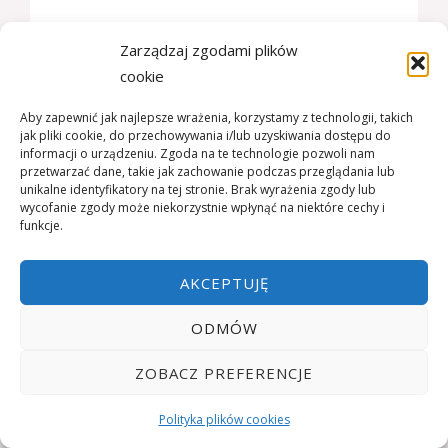
Zarządzaj zgodami plików
cookie
Copyright © 2026 Neuro-Jawor: Rehabilitacja po Urazach i
Aby zapewnić jak najlepsze wrażenia, korzystamy z technologii, takich
Udarach | Powered by Neuro-Jawor: Rehabilitacja po Urazach i
jak pliki cookie, do przechowywania i/lub uzyskiwania dostępu do
Udarach
informacji o urządzeniu. Zgoda na te technologie pozwoli nam
przetwarzać dane, takie jak zachowanie podczas przeglądania lub
unikalne identyfikatory na tej stronie. Brak wyrażenia zgody lub
wycofanie zgody może niekorzystnie wpłynąć na niektóre cechy i
funkcje.
AKCEPTUJĘ
ODMÓW
ZOBACZ PREFERENCJE
Polityka plików cookies