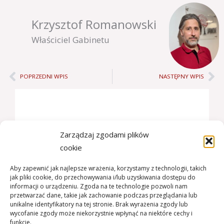
Krzysztof Romanowski
Właściciel Gabinetu
Prev
Ne
POPRZEDNI WPIS
NASTĘPNY WPIS
Bądźmy w kontakcie:
Zarządzaj zgodami plików
cookie
+48 509-339-161
Aby zapewnić jak najlepsze wrażenia, korzystamy z technologii, takich
jak pliki cookie, do przechowywania i/lub uzyskiwania dostępu do
Jaworze, ul. Turystyczna 33
informacji o urządzeniu. Zgoda na te technologie pozwoli nam
przetwarzać dane, takie jak zachowanie podczas przeglądania lub
unikalne identyfikatory na tej stronie. Brak wyrażenia zgody lub
wycofanie zgody może niekorzystnie wpłynąć na niektóre cechy i
Godziny otwarcia:
funkcje.