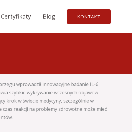
Certyfikaty
Blog
KONTAKT
brzegu wprowadził innowacyjne badanie IL-6
żliwia szybkie wykrywanie wczesnych objawów
cy krok w świecie medycyny, szczególnie w
zie czas reakcji na problemy zdrowotne może mieć
entów.