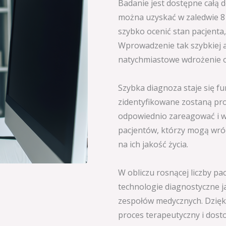
Badanie jest dostępne całą d
można uzyskać w zaledwie 8 m
szybko ocenić stan pacjenta,
Wprowadzenie tak szybkiej a
natychmiastowe wdrożenie od
Szybka diagnoza staje się fu
zidentyfikowane zostaną pr
odpowiednio zareagować i wd
pacjentów, którzy mogą wróc
na ich jakość życia.
W obliczu rosnącej liczby p
technologie diagnostyczne j
zespołów medycznych. Dzięki
proces terapeutyczny i dos