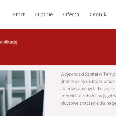
Start
O mnie
Oferta
Cennik
bilitację
Wojewódzki Szpital w Tarno
(interleukiny 6), które umo
stanów zapalnych. To znaczą
kontekście rehabilitacji, gd
kluczowe znaczenie dla pacj