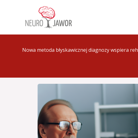
Przejdź
do
treści
Nowa metoda błyskawicznej diagnozy wspiera reha