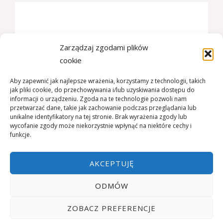
Bądźmy w kontakcie:
Zarządzaj zgodami plików
cookie
+48 509-339-161
Aby zapewnić jak najlepsze wrażenia, korzystamy z technologii, takich
jak pliki cookie, do przechowywania i/lub uzyskiwania dostępu do
Jaworze, ul. Turystyczna 33
informacji o urządzeniu. Zgoda na te technologie pozwoli nam
przetwarzać dane, takie jak zachowanie podczas przeglądania lub
unikalne identyfikatory na tej stronie. Brak wyrażenia zgody lub
wycofanie zgody może niekorzystnie wpłynąć na niektóre cechy i
Godziny otwarcia:
funkcje.
pon-pt: 8:00 - 20:00
AKCEPTUJĘ
ODMÓW
Copyright © 2026 Neuro-Jawor: Rehabilitacja po Urazach i
ZOBACZ PREFERENCJE
Udarach | Powered by Neuro-Jawor: Rehabilitacja po Urazach i