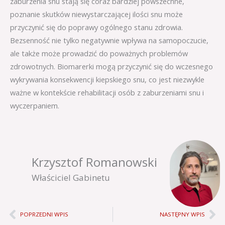
zaburzenia snu stają się coraz bardziej powszechne,
poznanie skutków niewystarczającej ilości snu może
przyczynić się do poprawy ogólnego stanu zdrowia.
Bezsenność nie tylko negatywnie wpływa na samopoczucie,
ale także może prowadzić do poważnych problemów
zdrowotnych. Biomarerki mogą przyczynić się do wczesnego
wykrywania konsekwencji kiepskiego snu, co jest niezwykle
ważne w kontekście rehabilitacji osób z zaburzeniami snu i
wyczerpaniem.
Krzysztof Romanowski
Właściciel Gabinetu
Prev
Ne
POPRZEDNI WPIS
NASTĘPNY WPIS