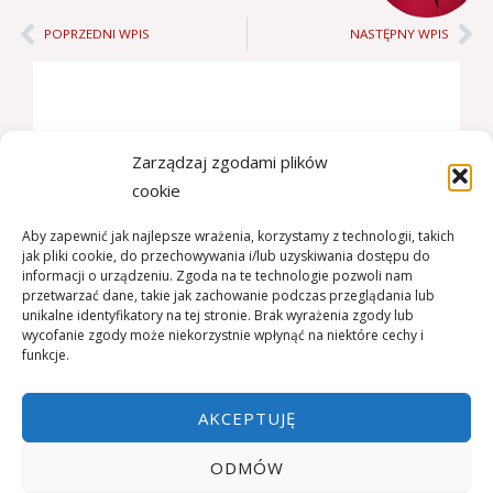
Prev
Ne
POPRZEDNI WPIS
NASTĘPNY WPIS
Bądźmy w kontakcie:
Zarządzaj zgodami plików
cookie
+48 509-339-161
Aby zapewnić jak najlepsze wrażenia, korzystamy z technologii, takich
jak pliki cookie, do przechowywania i/lub uzyskiwania dostępu do
Jaworze, ul. Turystyczna 33
informacji o urządzeniu. Zgoda na te technologie pozwoli nam
przetwarzać dane, takie jak zachowanie podczas przeglądania lub
unikalne identyfikatory na tej stronie. Brak wyrażenia zgody lub
wycofanie zgody może niekorzystnie wpłynąć na niektóre cechy i
Godziny otwarcia:
funkcje.
pon-pt: 8:00 - 20:00
AKCEPTUJĘ
ODMÓW